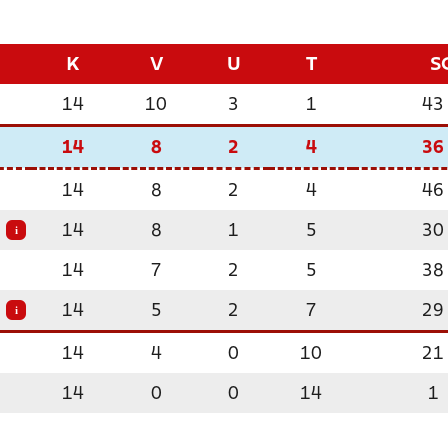
K
V
U
T
S
14
10
3
1
43
14
8
2
4
36
14
8
2
4
46
14
8
1
5
30
i
14
7
2
5
38
14
5
2
7
29
i
14
4
0
10
21
14
0
0
14
1