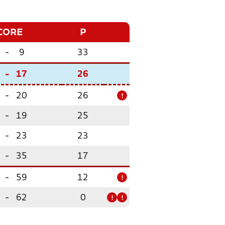
CORE
P
-
9
33
-
17
26
-
20
26
!
-
19
25
-
23
23
-
35
17
-
59
12
!
-
62
0
!
!