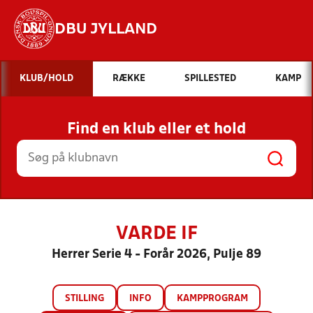
DBU JYLLAND
Hvad vil du søge efter?
KLUB/HOLD
RÆKKE
SPILLESTED
KAMP
INDHOLD OG NYHEDER
Find en klub eller et hold
STILLINGER, RESULTATER, KLUBBER OG
HOLD
VARDE IF
Herrer Serie 4 - Forår 2026, Pulje 89
STILLING
INFO
KAMPPROGRAM