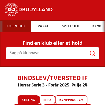
DBU JYLLAND
Hvad vil du søge efter?
KLUB/HOLD
RÆKKE
SPILLESTED
KAMP
INDHOLD OG NYHEDER
Find en klub eller et hold
STILLINGER, RESULTATER, KLUBBER OG
HOLD
BINDSLEV/TVERSTED IF
Herrer Serie 3 - Forår 2025, Pulje 24
STILLING
INFO
KAMPPROGRAM