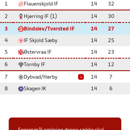
1
Flauenskjold IF
14
32
2
Hjørring IF (1)
14
30
3
Bindslev/Tversted IF
14
27
4
IF Skjold Sæby
14
25
5
Østervraa IF
14
23
6
Tornby IF
14
12
7
Dybvad/Hørby
14
7
i
8
Skagen IK
14
6