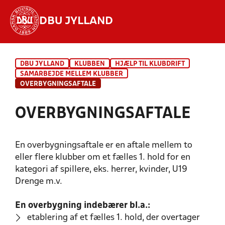
DBU JYLLAND
Hvad vil du søge efter?
DBU JYLLAND
KLUBBEN
HJÆLP TIL KLUBDRIFT
INDHOLD OG NYHEDER
SAMARBEJDE MELLEM KLUBBER
OVERBYGNINGSAFTALE
STILLINGER, RESULTATER, KLUBBER OG
HOLD
OVERBYGNINGSAFTALE
En overbygningsaftale er en aftale mellem to
eller flere klubber om et fælles 1. hold for en
kategori af spillere, eks. herrer, kvinder, U19
Drenge m.v.
En overbygning indebærer bl.a.:
etablering af et fælles 1. hold, der overtager