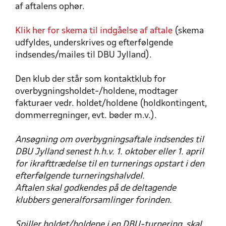
af aftalens ophør.
Klik
her for skema til indgåelse af aftale
(skema
udfyldes, underskrives og efterfølgende
indsendes/mailes til DBU Jylland).
Den klub der står som kontaktklub for
overbygningsholdet-/holdene, modtager
fakturaer vedr. holdet/holdene (holdkontingent,
dommerregninger, evt. bøder m.v.).
Ansøgning om overbygningsaftale indsendes til
DBU Jylland senest h.h.v. 1. oktober eller 1. april
for ikrafttrædelse til en turnerings opstart i den
efterfølgende turneringshalvdel.
Aftalen skal godkendes på de deltagende
klubbers generalforsamlinger forinden.
Spiller holdet/holdene i en DBU-turnering, skal