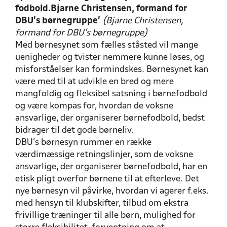
fodbold.Bjarne Christensen, formand for
DBU's børnegruppe'
(Bjarne Christensen,
f
ormand for DBU's børnegruppe)
Med børnesynet som fælles ståsted vil mange
uenigheder og tvister nemmere kunne løses, og
misforståelser kan formindskes. Bør­nesynet kan
være med til at ud­vikle en bred og mere
mangfoldig og fleksibel satsning i børnefodbold
og være kompas for, hvordan de voksne
ansvarlige, der organiserer børnefodbold, bedst
bidrager til det gode børneliv.
DBU’s børnesyn rummer en række
værdimæssige retningslinjer, som de voksne
ansvarlige, der organiserer børnefodbold, har en
etisk pligt overfor børnene til at efterleve. Det
nye børnesyn vil påvirke, hvordan vi agerer f.eks.
med hensyn til klubskifter, tilbud om eks­tra
frivillige træninger til alle børn, mulighed for