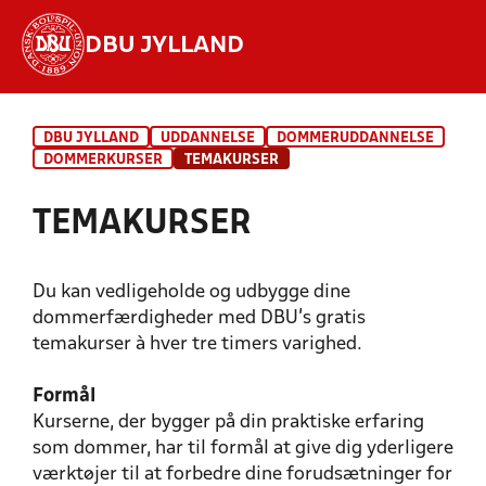
DBU JYLLAND
Hvad vil du søge efter?
DBU JYLLAND
UDDANNELSE
DOMMERUDDANNELSE
INDHOLD OG NYHEDER
DOMMERKURSER
TEMAKURSER
STILLINGER, RESULTATER, KLUBBER OG
TEMAKURSER
HOLD
Du kan vedligeholde og udbygge dine
dommerfærdigheder med DBU's gratis
temakurser à hver tre timers varighed.
Formål
Kurserne, der bygger på din praktiske erfaring
som dommer, har til formål at give dig yderligere
værktøjer til at forbedre dine forudsætninger for