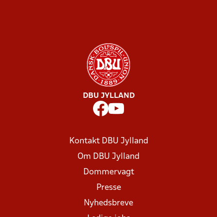
15.00)
Find kontaktinfo på den enkelte Region 3-
medarbejder her
DBU JYLLAND
Kontakt DBU Jylland
Om DBU Jylland
Dommervagt
Presse
Nyhedsbreve