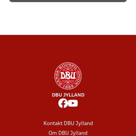
BØRNEHOLD PÅ RETTE NIVEAU?
BØRN, IKKE MINI-VOKSNE
SE TILBUD TÆT PÅ DIG
DU TRÆNER
APPEN
DBU Jylland Region 4
Jacob Gades Allé 1
6600 Vejen
Mail:
region4@dbujylland.dk
Telefon: 8939 9940
Telefontid: Alle hverdage fra 10:00 - 15:00
Find kontaktinfo på den enkelte Region 4-
medarbejder her
DBU JYLLAND
Kontakt DBU Jylland
Om DBU Jylland