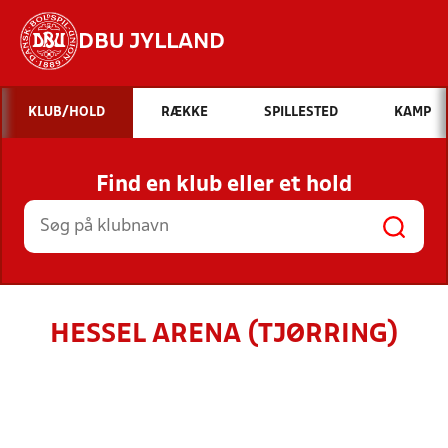
DBU JYLLAND
Hvad vil du søge efter?
KLUB/HOLD
RÆKKE
SPILLESTED
KAMP
INDHOLD OG NYHEDER
Find en klub eller et hold
STILLINGER, RESULTATER, KLUBBER OG
HOLD
HESSEL ARENA (TJØRRING)