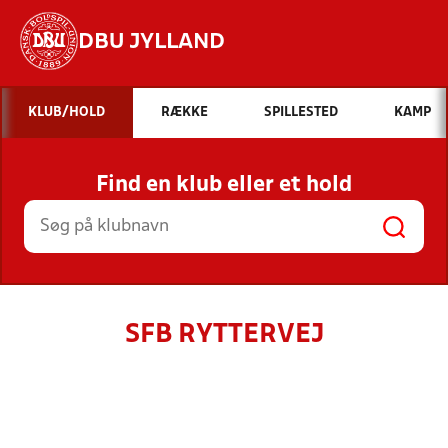
DBU JYLLAND
Hvad vil du søge efter?
KLUB/HOLD
RÆKKE
SPILLESTED
KAMP
INDHOLD OG NYHEDER
Find en klub eller et hold
STILLINGER, RESULTATER, KLUBBER OG
HOLD
SFB RYTTERVEJ