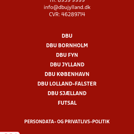
Tlf. 8939 9999
info@dbujylland.dk
CVR: 46289714
DBU
DBU BORNHOLM
DBU FYN
DBU JYLLAND
DBU KØBENHAVN
DBU LOLLAND-FALSTER
DBU SJÆLLAND
FUTSAL
PERSONDATA- OG PRIVATLIVS-POLITIK