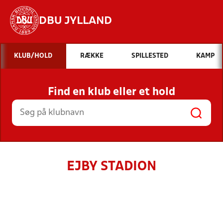
DBU JYLLAND
Hvad vil du søge efter?
KLUB/HOLD
RÆKKE
SPILLESTED
KAMP
INDHOLD OG NYHEDER
Find en klub eller et hold
STILLINGER, RESULTATER, KLUBBER OG
HOLD
EJBY STADION