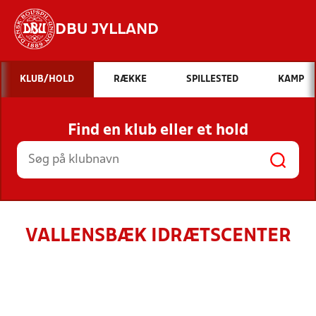
DBU JYLLAND
Hvad vil du søge efter?
KLUB/HOLD
RÆKKE
SPILLESTED
KAMP
INDHOLD OG NYHEDER
Find en klub eller et hold
STILLINGER, RESULTATER, KLUBBER OG
HOLD
VALLENSBÆK IDRÆTSCENTER