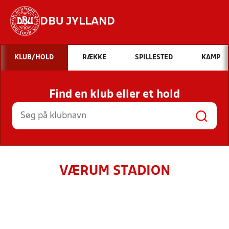
DBU JYLLAND
Hvad vil du søge efter?
KLUB/HOLD
RÆKKE
SPILLESTED
KAMP
INDHOLD OG NYHEDER
Find en klub eller et hold
STILLINGER, RESULTATER, KLUBBER OG
HOLD
VÆRUM STADION