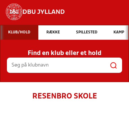
DBU JYLLAND
Hvad vil du søge efter?
KLUB/HOLD
RÆKKE
SPILLESTED
KAMP
INDHOLD OG NYHEDER
Find en klub eller et hold
STILLINGER, RESULTATER, KLUBBER OG
HOLD
RESENBRO SKOLE