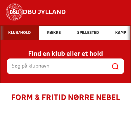
DBU JYLLAND
Hvad vil du søge efter?
KLUB/HOLD
RÆKKE
SPILLESTED
KAMP
INDHOLD OG NYHEDER
Find en klub eller et hold
STILLINGER, RESULTATER, KLUBBER OG
HOLD
FORM & FRITID NØRRE NEBEL