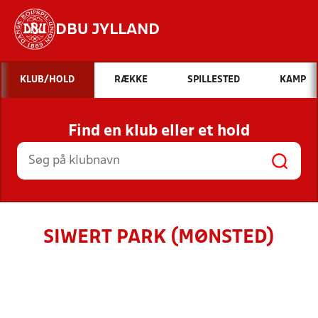
DBU JYLLAND
Hvad vil du søge efter?
KLUB/HOLD
RÆKKE
SPILLESTED
KAMP
INDHOLD OG NYHEDER
Find en klub eller et hold
STILLINGER, RESULTATER, KLUBBER OG
HOLD
SIWERT PARK (MØNSTED)