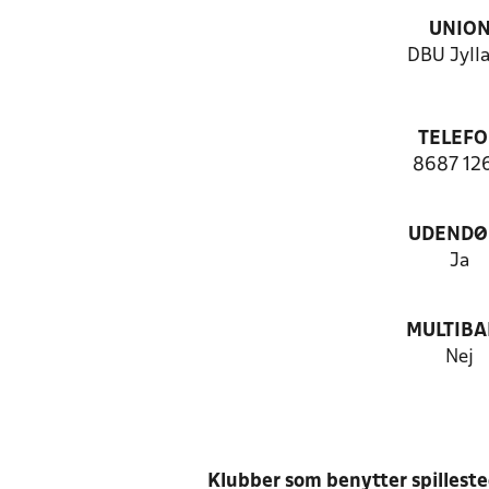
UNIO
DBU Jyll
TELEF
8687 12
UDENDØ
Ja
MULTIB
Nej
Klubber som benytter spillest