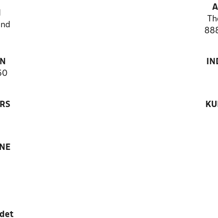
A
N
Th
and
888
ON
IN
60
RS
KU
ANE
edet