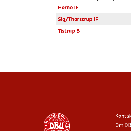
Horne IF
Sig/Thorstrup IF
Tistrup B
Kontak
Om DB