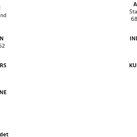
A
N
Sta
and
68
ON
IN
52
RS
KU
ANE
edet