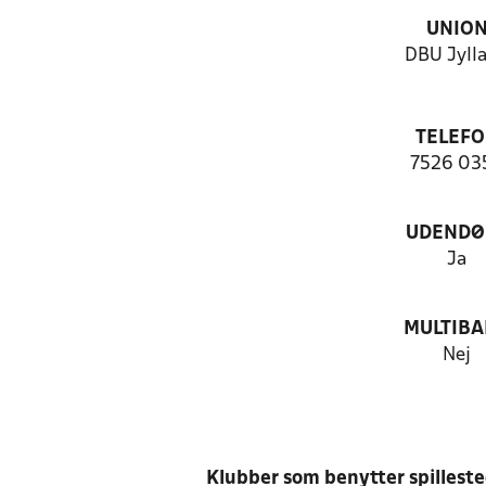
UNIO
DBU Jyll
TELEF
7526 03
UDENDØ
Ja
MULTIB
Nej
Klubber som benytter spillest