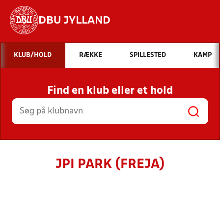
DBU JYLLAND
Hvad vil du søge efter?
KLUB/HOLD
RÆKKE
SPILLESTED
KAMP
INDHOLD OG NYHEDER
Find en klub eller et hold
STILLINGER, RESULTATER, KLUBBER OG
HOLD
JPI PARK (FREJA)