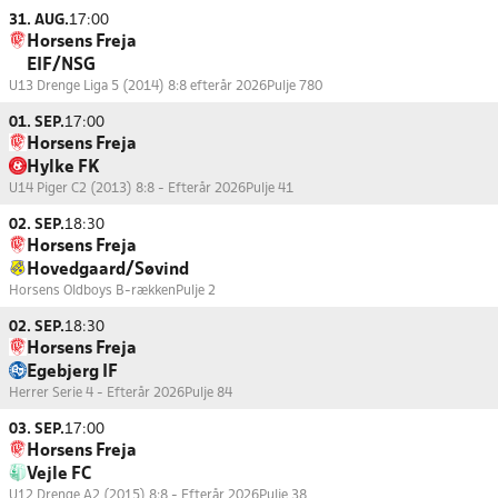
31. AUG.
17:00
Horsens Freja
EIF/NSG
U13 Drenge Liga 5 (2014) 8:8 efterår 2026
Pulje 780
01. SEP.
17:00
Horsens Freja
Hylke FK
U14 Piger C2 (2013) 8:8 - Efterår 2026
Pulje 41
02. SEP.
18:30
Horsens Freja
Hovedgaard/Søvind
Horsens Oldboys B-rækken
Pulje 2
02. SEP.
18:30
Horsens Freja
Egebjerg IF
Herrer Serie 4 - Efterår 2026
Pulje 84
03. SEP.
17:00
Horsens Freja
Vejle FC
U12 Drenge A2 (2015) 8:8 - Efterår 2026
Pulje 38