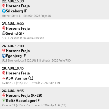
22. AUG.
15:30
Horsens Freja
Silkeborg IF
Herrer Serie 1 - Efterår 2026
Pulje 10
24. AUG.
19:00
Horsens Freja
Søvind GIF
SOB Horsens B række
B-rækken
26. AUG.
17:00
Horsens Freja
Egebjerg IF
U13 Drenge Liga 5 (2014) 8:8 efterår 2026
Pulje 780
26. AUG.
19:45
Horsens Freja
ASA, Aarhus (1)
Kvinde C1 (+15) 7:7 - Efterår 2026
Pulje 149
26. AUG.
19:45
Horsens Freja (K+29)
Kolt/Hasselager IF
Kvinde C2 (+15) 7:7 - Efterår 2026
Pulje 156 (C3)