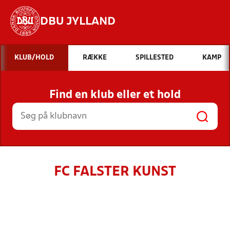
DBU JYLLAND
Hvad vil du søge efter?
KLUB/HOLD
RÆKKE
SPILLESTED
KAMP
INDHOLD OG NYHEDER
Find en klub eller et hold
STILLINGER, RESULTATER, KLUBBER OG
HOLD
FC FALSTER KUNST