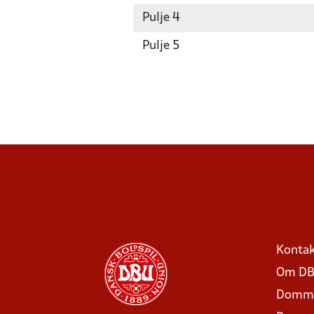
Pulje 4
Pulje 5
Kontak
Om DB
Domme