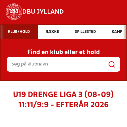
DBU JYLLAND
Hvad vil du søge efter?
KLUB/HOLD
RÆKKE
SPILLESTED
KAMP
INDHOLD OG NYHEDER
Find en klub eller et hold
STILLINGER, RESULTATER, KLUBBER OG
HOLD
U19 DRENGE LIGA 3 (08-09)
11:11/9:9 - EFTERÅR 2026