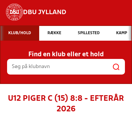
DBU JYLLAND
Hvad vil du søge efter?
KLUB/HOLD
RÆKKE
SPILLESTED
KAMP
INDHOLD OG NYHEDER
Find en klub eller et hold
STILLINGER, RESULTATER, KLUBBER OG
HOLD
U12 PIGER C (15) 8:8 - EFTERÅR
2026