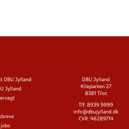
t DBU Jylland
DBU Jylland
Kileparken 27
U Jylland
8381 Tilst
rvagt
Tlf. 8939 9999
info@dbujylland.dk
sbreve
CVR: 46289714
 jobs