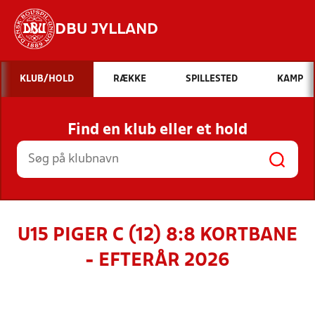
DBU JYLLAND
Hvad vil du søge efter?
KLUB/HOLD
RÆKKE
SPILLESTED
KAMP
INDHOLD OG NYHEDER
Find en klub eller et hold
STILLINGER, RESULTATER, KLUBBER OG
HOLD
U15 PIGER C (12) 8:8 KORTBANE
- EFTERÅR 2026