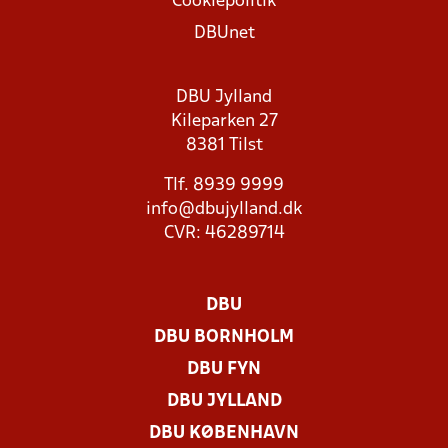
Cookiepolitik
DBUnet
DBU Jylland
Kileparken 27
8381 Tilst
Tlf. 8939 9999
info@dbujylland.dk
CVR: 46289714
DBU
DBU BORNHOLM
DBU FYN
DBU JYLLAND
DBU KØBENHAVN