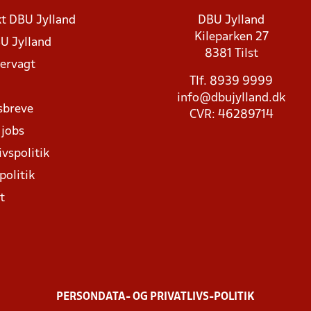
t DBU Jylland
DBU Jylland
Kileparken 27
U Jylland
8381 Tilst
rvagt
Tlf. 8939 9999
info@dbujylland.dk
sbreve
CVR: 46289714
 jobs
ivspolitik
politik
t
PERSONDATA- OG PRIVATLIVS-POLITIK