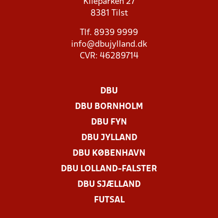
Kileparken 27
8381 Tilst
Tlf. 8939 9999
info@dbujylland.dk
CVR: 46289714
DBU
DBU BORNHOLM
DBU FYN
DBU JYLLAND
DBU KØBENHAVN
DBU LOLLAND-FALSTER
DBU SJÆLLAND
FUTSAL