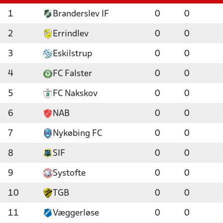
1
Branderslev IF
0
0
2
Errindlev
0
0
3
Eskilstrup
0
0
4
FC Falster
0
0
5
FC Nakskov
0
0
6
NAB
0
0
7
Nykøbing FC
0
0
8
SIF
0
0
9
Systofte
0
0
10
TGB
0
0
11
Væggerløse
0
0