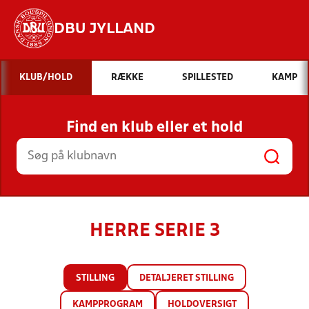
DBU JYLLAND
Hvad vil du søge efter?
KLUB/HOLD
RÆKKE
SPILLESTED
KAMP
INDHOLD OG NYHEDER
Find en klub eller et hold
STILLINGER, RESULTATER, KLUBBER OG
HOLD
HERRE SERIE 3
STILLING
DETALJERET STILLING
KAMPPROGRAM
HOLDOVERSIGT