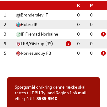
K
P
1
Brønderslev IF
0
0
2
Hobro IK
0
0
3
IF Fremad Nørhalne
0
0
!
4
LKB/Gistrup (JS)
0
0
i
5
Nørresundby FB
0
0
!
Spørgsmål omkring denne række skal
rettes til DBU Jylland Region 1 på
mail
eller på tlf:
8939 9910