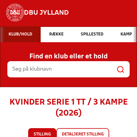
DBU JYLLAND
Hvad vil du søge efter?
KLUB/HOLD
RÆKKE
SPILLESTED
KAMP
INDHOLD OG NYHEDER
Find en klub eller et hold
STILLINGER, RESULTATER, KLUBBER OG
HOLD
KVINDER SERIE 1 TT / 3 KAMPE
(2026)
STILLING
DETALJERET STILLING