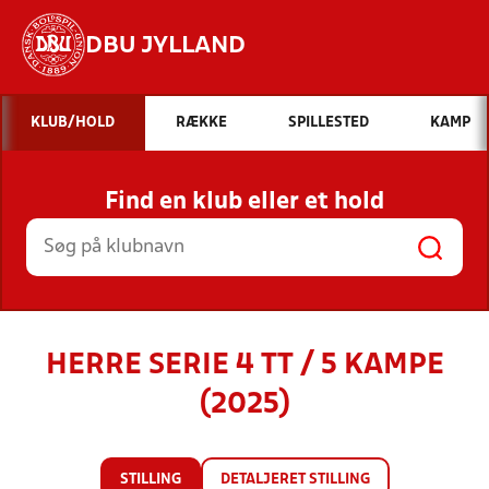
DBU JYLLAND
Hvad vil du søge efter?
KLUB/HOLD
RÆKKE
SPILLESTED
KAMP
INDHOLD OG NYHEDER
Find en klub eller et hold
STILLINGER, RESULTATER, KLUBBER OG
HOLD
HERRE SERIE 4 TT / 5 KAMPE
(2025)
STILLING
DETALJERET STILLING