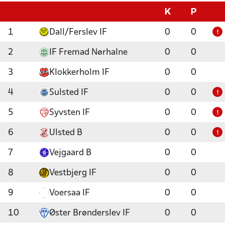
K
P
1
Dall/Ferslev IF
0
0
!
2
IF Fremad Nørhalne
0
0
3
Klokkerholm IF
0
0
4
Sulsted IF
0
0
!
5
Syvsten IF
0
0
!
6
Ulsted B
0
0
!
7
Vejgaard B
0
0
8
Vestbjerg IF
0
0
9
Voersaa IF
0
0
10
Øster Brønderslev IF
0
0