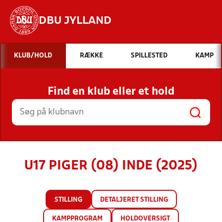
DBU JYLLAND
Hvad vil du søge efter?
KLUB/HOLD
RÆKKE
SPILLESTED
KAMP
INDHOLD OG NYHEDER
Find en klub eller et hold
STILLINGER, RESULTATER, KLUBBER OG
HOLD
U17 PIGER (08) INDE (2025)
STILLING
DETALJERET STILLING
KAMPPROGRAM
HOLDOVERSIGT