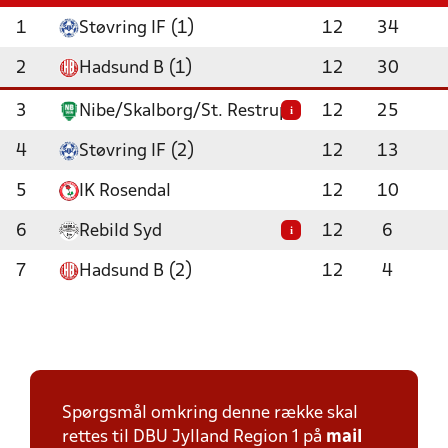
1
Støvring IF (1)
12
34
2
Hadsund B (1)
12
30
3
Nibe/Skalborg/St. Restrup
12
25
i
4
Støvring IF (2)
12
13
5
IK Rosendal
12
10
6
Rebild Syd
12
6
i
7
Hadsund B (2)
12
4
Spørgsmål omkring denne række skal
rettes til DBU Jylland Region 1 på
mail