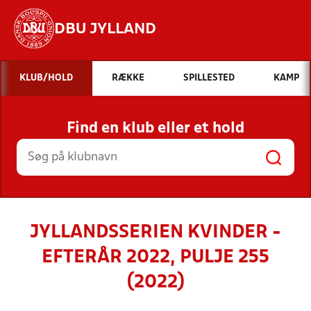
DBU JYLLAND
Hvad vil du søge efter?
KLUB/HOLD
RÆKKE
SPILLESTED
KAMP
INDHOLD OG NYHEDER
Find en klub eller et hold
STILLINGER, RESULTATER, KLUBBER OG
HOLD
JYLLANDSSERIEN KVINDER -
EFTERÅR 2022, PULJE 255
(2022)