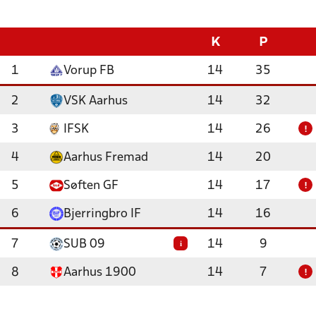
K
P
1
Vorup FB
14
35
2
VSK Aarhus
14
32
3
IFSK
14
26
!
4
Aarhus Fremad
14
20
5
Søften GF
14
17
!
6
Bjerringbro IF
14
16
7
SUB 09
14
9
i
8
Aarhus 1900
14
7
!