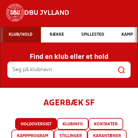
DBU JYLLAND
Hvad vil du søge efter?
KLUB/HOLD
RÆKKE
SPILLESTED
KAMP
INDHOLD OG NYHEDER
Find en klub eller et hold
STILLINGER, RESULTATER, KLUBBER OG
HOLD
AGERBÆK SF
HOLDOVERSIGT
KLUBINFO
KONTAKTER
KAMPPROGRAM
STILLINGER
KARANTÆNER