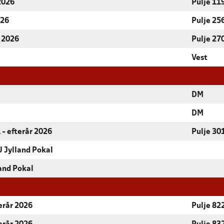
 2026
Pulje 11
026
Pulje 25
r 2026
Pulje 27
Vest
DM
DM
 - efterår 2026
Pulje 30
 Jylland Pokal
and Pokal
terår 2026
Pulje 82