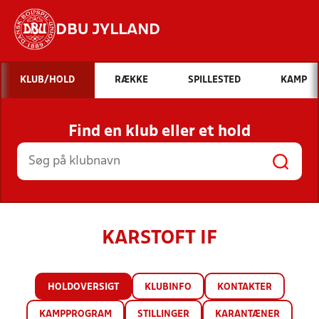
DBU JYLLAND
Hvad vil du søge efter?
KLUB/HOLD
RÆKKE
SPILLESTED
KAMP
INDHOLD OG NYHEDER
Find en klub eller et hold
STILLINGER, RESULTATER, KLUBBER OG
HOLD
KARSTOFT IF
HOLDOVERSIGT
KLUBINFO
KONTAKTER
KAMPPROGRAM
STILLINGER
KARANTÆNER