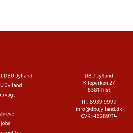
t DBU Jylland
DBU Jylland
Kileparken 27
U Jylland
8381 Tilst
rvagt
Tlf. 8939 9999
info@dbujylland.dk
sbreve
CVR: 46289714
 jobs