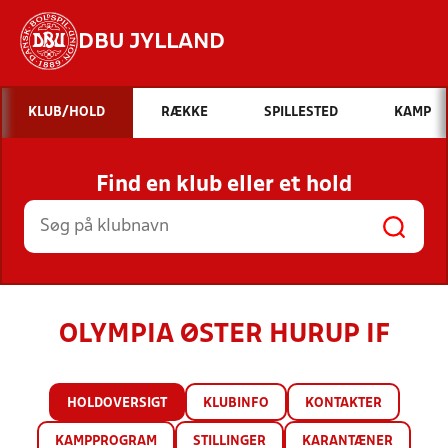
DBU JYLLAND
Hvad vil du søge efter?
KLUB/HOLD
RÆKKE
SPILLESTED
KAMP
INDHOLD OG NYHEDER
Find en klub eller et hold
STILLINGER, RESULTATER, KLUBBER OG
HOLD
OLYMPIA ØSTER HURUP IF
HOLDOVERSIGT
KLUBINFO
KONTAKTER
KAMPPROGRAM
STILLINGER
KARANTÆNER