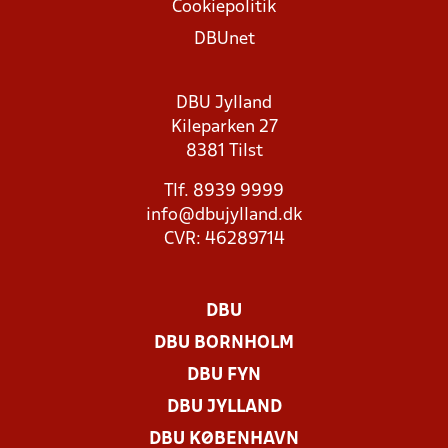
Cookiepolitik
DBUnet
DBU Jylland
Kileparken 27
8381 Tilst
Tlf. 8939 9999
info@dbujylland.dk
CVR: 46289714
DBU
DBU BORNHOLM
DBU FYN
DBU JYLLAND
DBU KØBENHAVN