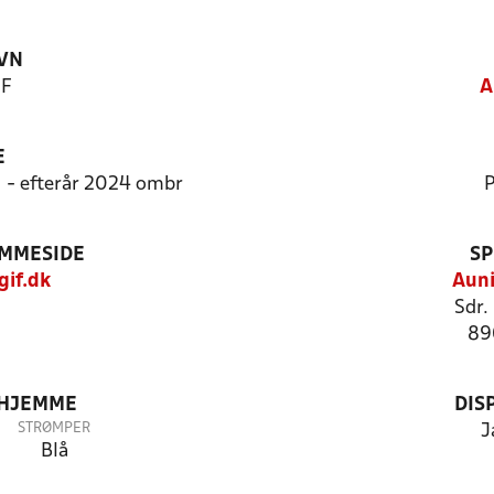
VN
IF
A
E
11 - efterår 2024 ombr
P
EMMESIDE
SP
if.dk
Auni
Sdr.
89
 HJEMME
DIS
STRØMPER
J
Blå