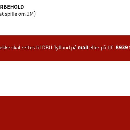
ORBEHOLD
 at spille om JM)
ke skal rettes til DBU Jylland på
mail
eller på tlf:
8939