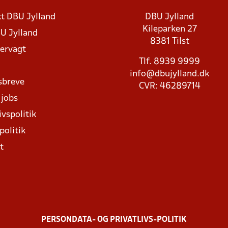
t DBU Jylland
DBU Jylland
Kileparken 27
U Jylland
8381 Tilst
rvagt
Tlf. 8939 9999
info@dbujylland.dk
sbreve
CVR: 46289714
 jobs
ivspolitik
politik
t
PERSONDATA- OG PRIVATLIVS-POLITIK