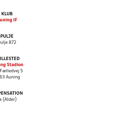
KLUB
uning IF
PULJE
ulje 872
ILLESTED
ng Stadion
 Fælledvej 5
63 Auning
PENSATION
a (Alder)