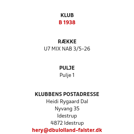
KLUB
B 1938
RÆKKE
U7 MIX NAB 3/5-26
PULJE
Pulje 1
KLUBBENS POSTADRESSE
Heidi Rygaard Dal
Nyvang 35
Idestrup
4872 Idestrup
hery@dbulolland-falster.dk