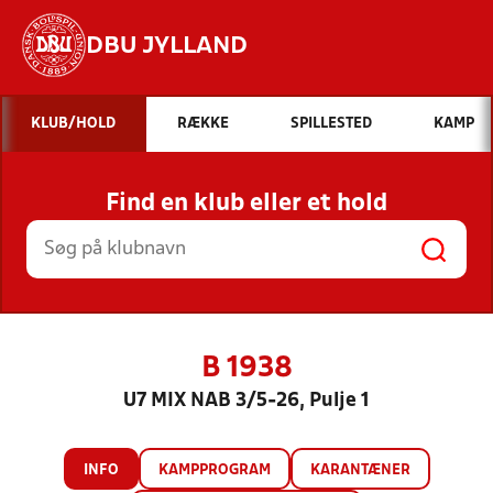
DBU JYLLAND
Hvad vil du søge efter?
KLUB/HOLD
RÆKKE
SPILLESTED
KAMP
INDHOLD OG NYHEDER
Find en klub eller et hold
STILLINGER, RESULTATER, KLUBBER OG
HOLD
B 1938
U7 MIX NAB 3/5-26, Pulje 1
INFO
KAMPPROGRAM
KARANTÆNER