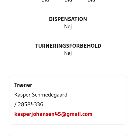
Blå
Blå
Blå
DISPENSATION
Nej
TURNERINGSFORBEHOLD
Nej
Træner
Kasper Schmedegaard
/ 28584336
kasperjohansen45@gmail.com