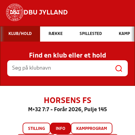
DBU JYLLAND
Hvad vil du søge efter?
KLUB/HOLD
RÆKKE
SPILLESTED
KAMP
INDHOLD OG NYHEDER
Find en klub eller et hold
STILLINGER, RESULTATER, KLUBBER OG
HOLD
HORSENS FS
M+32 7:7 - Forår 2026, Pulje 145
STILLING
INFO
KAMPPROGRAM