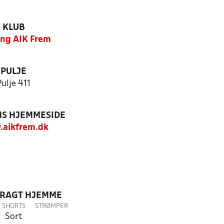
KLUB
ing AIK Frem
PULJE
Pulje 411
S HJEMMESIDE
aikfrem.dk
DRAGT HJEMME
SHORTS
STRØMPER
Sort