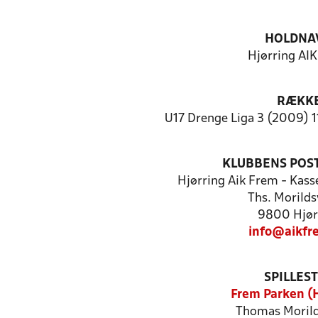
HOLDNA
Hjørring AI
RÆKK
U17 Drenge Liga 3 (2009) 1
KLUBBENS POS
Hjørring Aik Frem - Kass
Ths. Morilds
9800 Hjør
info@aikfr
SPILLES
Frem Parken (H
Thomas Morild