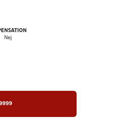
PENSATION
Nej
 9999