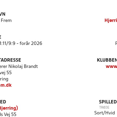
VN
K Frem
Hjørr
E
1:11/9:9 - forår 2026
TADRESSE
KLUBBEN
erer Nikolaj Brandt
www.
vej 55
ring
em.dk
TED
SPILLE
TRØJE
jørring)
Sort/Hvid
s Vej 55