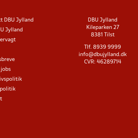
t DBU Jylland
DBU Jylland
Kileparken 27
U Jylland
8381 Tilst
rvagt
Tlf. 8939 9999
info@dbujylland.dk
sbreve
CVR: 46289714
 jobs
ivspolitik
politik
t