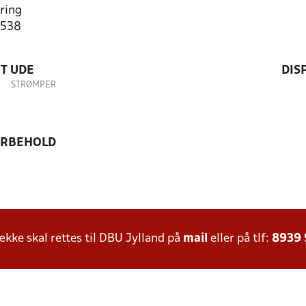
ring
4538
T UDE
DIS
STRØMPER
ORBEHOLD
ke skal rettes til DBU Jylland på
mail
eller på tlf:
8939