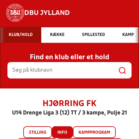
DBU JYLLAND
Hvad vil du søge efter?
KLUB/HOLD
RÆKKE
SPILLESTED
KAMP
INDHOLD OG NYHEDER
Find en klub eller et hold
STILLINGER, RESULTATER, KLUBBER OG
HOLD
HJØRRING FK
U14 Drenge Liga 3 (12) TT / 3 kampe, Pulje 21
STILLING
INFO
KAMPPROGRAM