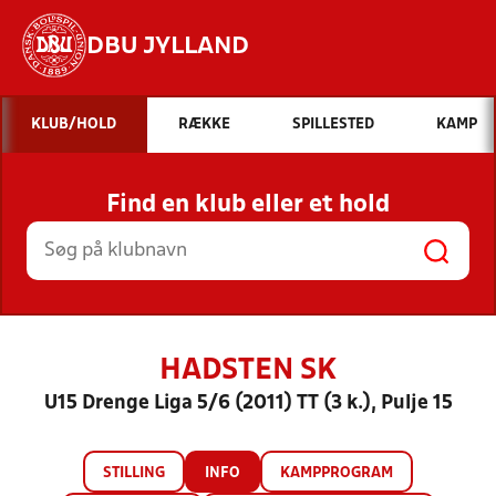
DBU JYLLAND
Hvad vil du søge efter?
KLUB/HOLD
RÆKKE
SPILLESTED
KAMP
INDHOLD OG NYHEDER
Find en klub eller et hold
STILLINGER, RESULTATER, KLUBBER OG
HOLD
HADSTEN SK
U15 Drenge Liga 5/6 (2011) TT (3 k.), Pulje 15
STILLING
INFO
KAMPPROGRAM