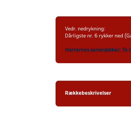
Vedr. nedrykning:
Dårligste nr. 6 rykker ned (Ga
Herrernes serierækker: To 
Rækkebeskrivelser