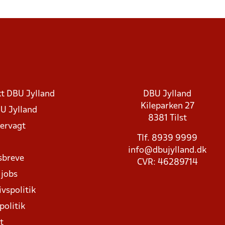
t DBU Jylland
DBU Jylland
Kileparken 27
U Jylland
8381 Tilst
rvagt
Tlf. 8939 9999
info@dbujylland.dk
sbreve
CVR: 46289714
 jobs
ivspolitik
politik
t