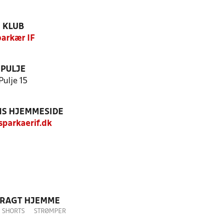
KLUB
arkær IF
PULJE
Pulje 15
S HJEMMESIDE
parkaerif.dk
DRAGT HJEMME
SHORTS
STRØMPER