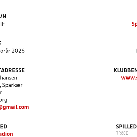
VN
IF
Sp
E
 Forår 2026
TADRESSE
KLUBBEN
ohansen
www.s
, Sparkær
r
org
@gmail.com
TED
SPILLE
TRØJE
adion