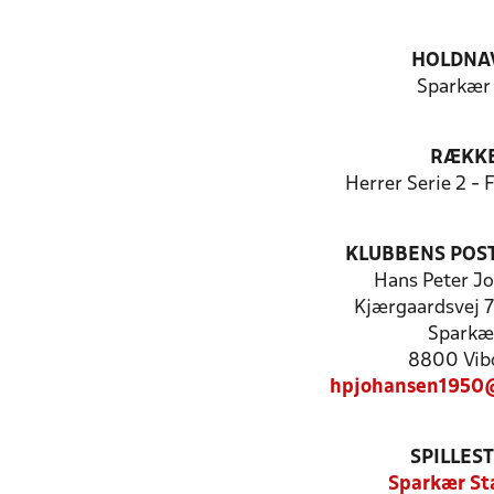
HOLDNA
Sparkær 
RÆKK
Herrer Serie 2 -
KLUBBENS POS
Hans Peter J
Kjærgaardsvej 7
Sparkæ
8800 Vib
hpjohansen1950
SPILLES
Sparkær St