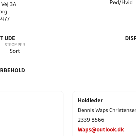
Rød/Hvid
 Vej 3A
org
5477
T UDE
DIS
STRØMPER
Sort
ORBEHOLD
Holdleder
Dennis Waps Christense
2339 8566
Waps@outlook.dk