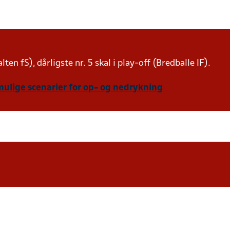
lten fS), dårligste nr. 5 skal i play-off (Bredballe IF).
mulige scenarier for op- og nedrykning