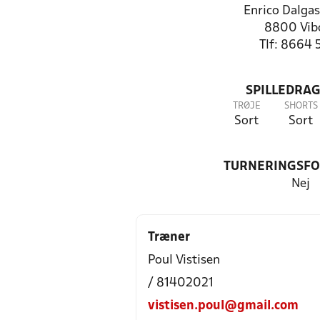
Enrico Dalgas
8800 Vib
Tlf: 8664 
SPILLEDRAG
TRØJE
SHORTS
Sort
Sort
TURNERINGSF
Nej
Træner
Poul Vistisen
/ 81402021
vistisen.poul@gmail.com