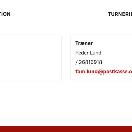
TION
TURNERI
Træner
Peder Lund
/ 26816918
fam.lund@postkasse.o