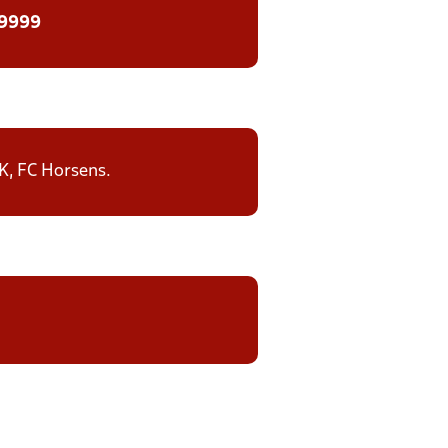
 9999
IK, FC Horsens.