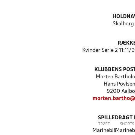
HOLDNA
Skalborg
RÆKK
Kvinder Serie 2 11:11/
KLUBBENS POS
Morten Bartho
Hans Povlsen
9200 Aalbo
morten.bartho@
SPILLEDRAGT
TRØJE
SHORTS
Marineblå
Marineb