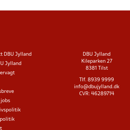
t DBU Jylland
DBU Jylland
Kileparken 27
U Jylland
8381 Tilst
rvagt
Tlf. 8939 9999
info@dbujylland.dk
sbreve
CVR: 46289714
 jobs
ivspolitik
politik
t