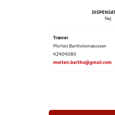
DISPENSA
Nej
Træner
Morten Bartholomæussen
42404080
morten.bartho@gmail.com