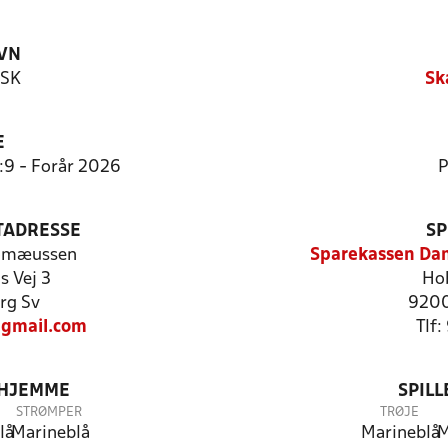
VN
 SK
Sk
E
9:9 - Forår 2026
P
TADRESSE
SP
lomæussen
Sparekassen Dan
s Vej 3
Ho
rg Sv
9200
gmail.com
Tlf
 HJEMME
SPIL
STRØMPER
TRØJE
lå
Marineblå
Marineblå
M