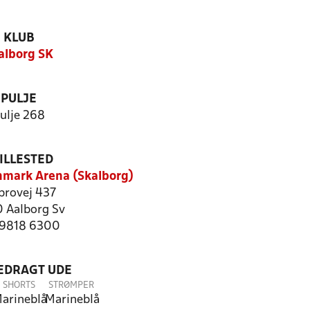
KLUB
alborg SK
PULJE
ulje 268
ILLESTED
mark Arena (Skalborg)
brovej 437
 Aalborg Sv
: 9818 6300
LEDRAGT UDE
SHORTS
STRØMPER
arineblå
Marineblå