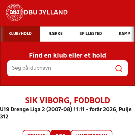
DBU JYLLAND
Hvad vil du søge efter?
KLUB/HOLD
RÆKKE
SPILLESTED
KAMP
INDHOLD OG NYHEDER
Find en klub eller et hold
STILLINGER, RESULTATER, KLUBBER OG
HOLD
SIK VIBORG, FODBOLD
U19 Drenge Liga 2 (2007-08) 11:11 - forår 2026, Pulje
312