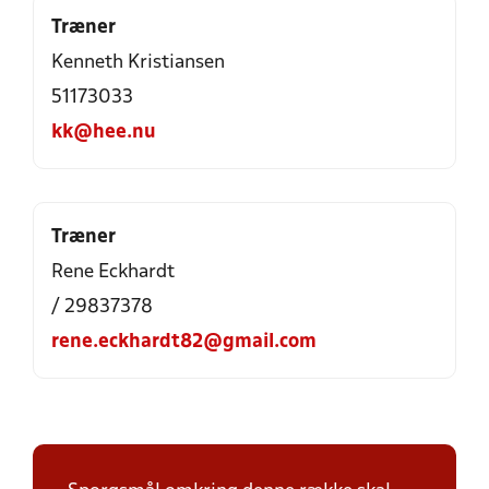
Træner
Kenneth Kristiansen
51173033
kk@hee.nu
Træner
Rene Eckhardt
/ 29837378
rene.eckhardt82@gmail.com