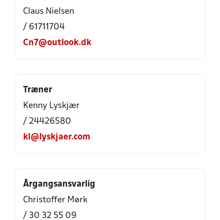
Claus Nielsen
/ 61711704
Cn7@outlook.dk
Træner
Kenny Lyskjær
/ 24426580
kl@lyskjaer.com
Årgangsansvarlig
Christoffer Mørk
/ 30 32 55 09