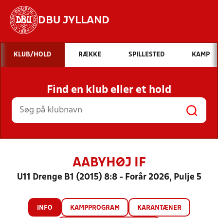
DBU JYLLAND
Hvad vil du søge efter?
KLUB/HOLD
RÆKKE
SPILLESTED
KAMP
INDHOLD OG NYHEDER
Find en klub eller et hold
STILLINGER, RESULTATER, KLUBBER OG
HOLD
AABYHØJ IF
U11 Drenge B1 (2015) 8:8 - Forår 2026, Pulje 5
INFO
KAMPPROGRAM
KARANTÆNER