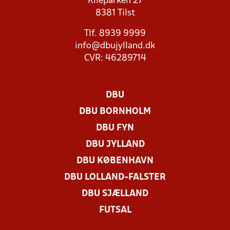
Kileparken 27
8381 Tilst
Tlf. 8939 9999
info@dbujylland.dk
CVR: 46289714
DBU
DBU BORNHOLM
DBU FYN
DBU JYLLAND
DBU KØBENHAVN
DBU LOLLAND-FALSTER
DBU SJÆLLAND
FUTSAL