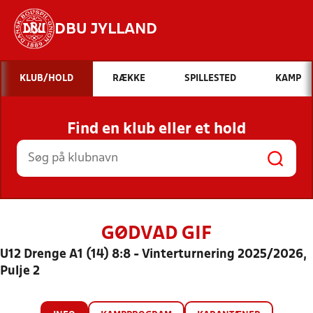
DBU JYLLAND
Hvad vil du søge efter?
KLUB/HOLD
RÆKKE
SPILLESTED
KAMP
INDHOLD OG NYHEDER
Find en klub eller et hold
STILLINGER, RESULTATER, KLUBBER OG
HOLD
GØDVAD GIF
U12 Drenge A1 (14) 8:8 - Vinterturnering 2025/2026,
Pulje 2