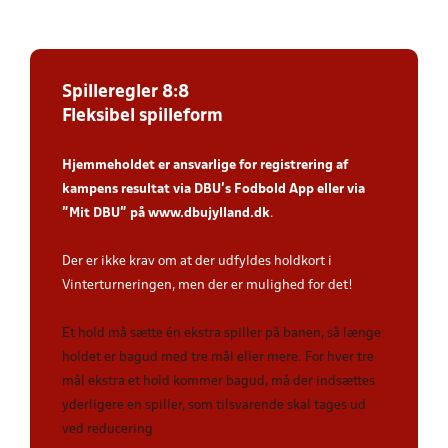
Spilleregler 8:8
Fleksibel spilleform
Hjemmeholdet er ansvarlige for registrering af
kampens resultat via DBU’s Fodbold App
eller via
”Mit DBU” på
www.dbujylland.dk
.
Der er ikke krav om at der udfyldes holdkort i
Vinterturneringen, men der er mulighed for det!
Et hold må sætte én ekstra spiller på banen, så længe
holdet er bagud med tre mål eller mere. For hver tre
mål ekstra et hold kommer bagud, må der indsættes
yderligere en spiller, som tilsvarende skal tages ud
ved reducering