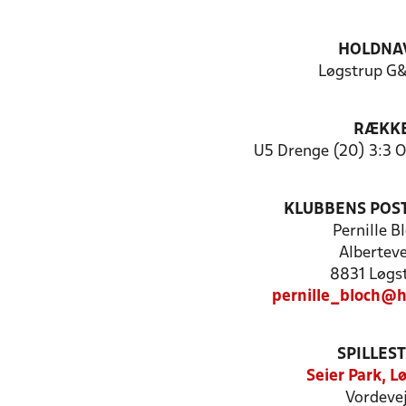
HOLDNA
Løgstrup G&
RÆKK
U5 Drenge (20) 3:3 O
KLUBBENS POS
Pernille B
Alberteve
8831 Løgs
pernille_bloch@
SPILLES
Seier Park, L
Vordevej