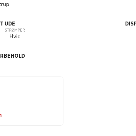
trup
T UDE
DIS
STRØMPER
Hvid
ORBEHOLD
m