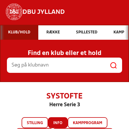
DBU JYLLAND
Hvad vil du søge efter?
KLUB/HOLD
RÆKKE
SPILLESTED
KAMP
INDHOLD OG NYHEDER
Find en klub eller et hold
STILLINGER, RESULTATER, KLUBBER OG
HOLD
SYSTOFTE
Herre Serie 3
STILLING
INFO
KAMPPROGRAM