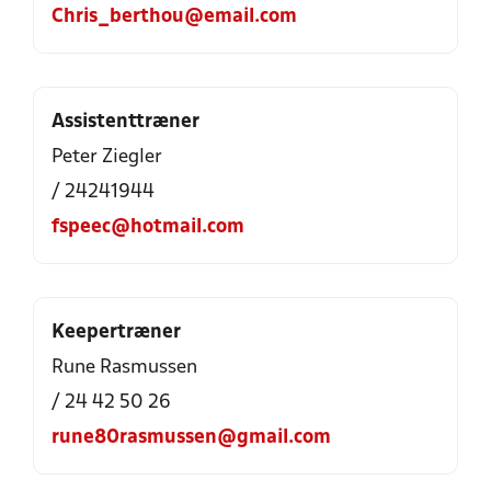
Chris_berthou@email.com
Assistenttræner
Peter Ziegler
/ 24241944
fspeec@hotmail.com
Keepertræner
Rune Rasmussen
/ 24 42 50 26
rune80rasmussen@gmail.com