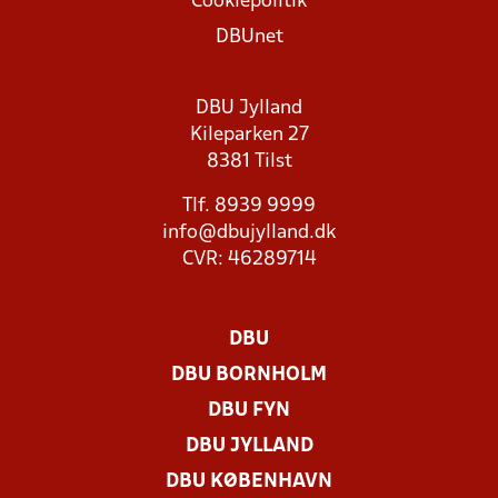
Cookiepolitik
DBUnet
DBU Jylland
Kileparken 27
8381 Tilst
Tlf. 8939 9999
info@dbujylland.dk
CVR: 46289714
DBU
DBU BORNHOLM
DBU FYN
DBU JYLLAND
DBU KØBENHAVN