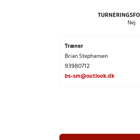
TURNERINGSF
Nej
Træner
Brian Stephansen
93980712
bs-sm@outlook.dk