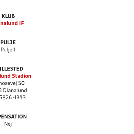
KLUB
analund IF
PULJE
Pulje 1
ILLESTED
lund Stadion
osevej 50
 Dianalund
: 5826 4343
PENSATION
Nej