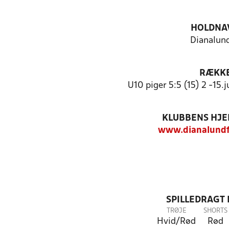
HOLDNA
Dianalund
RÆKK
U10 piger 5:5 (15) 2 -15
KLUBBENS HJ
www.dianalundf
SPILLEDRAGT
TRØJE
SHORTS
Hvid/Rød
Rød