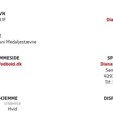
VN
 IF
Di
E
.juni Medaljestævne
EMMESIDE
SP
odbold.dk
Diana
Søm
4293
Tlf
 HJEMME
DIS
STRØMPER
Hvid