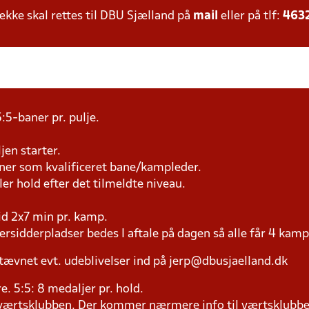
ke skal rettes til DBU Sjælland på
mail
eller på tlf:
463
:5-baner pr. pulje.
jen starter.
æner som kvalificeret bane/kampleder.
ller hold efter det tilmeldte niveau.
tid 2x7 min pr. kamp.
versidderpladser bedes I aftale på dagen så alle får 4 kamp
tævnet evt. udeblivelser ind på jerp@dbusjaelland.dk
ere. 5:5: 8 medaljer pr. hold.
il værtsklubben. Der kommer nærmere info til værtsklubbe